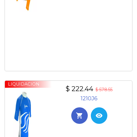
LIQUIDACION
$ 222.44
$ 578.55
1210J6