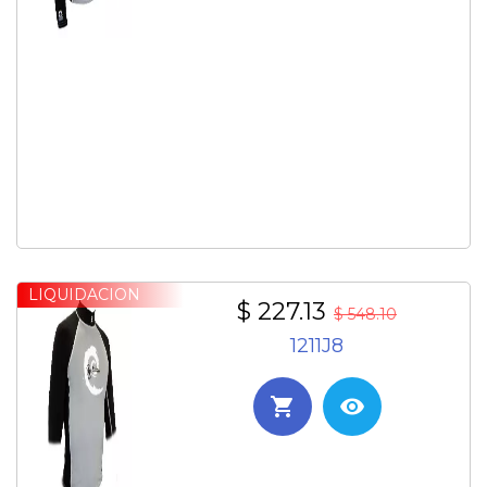
LIQUIDACION
$ 227.13
$ 548.10
1211J8