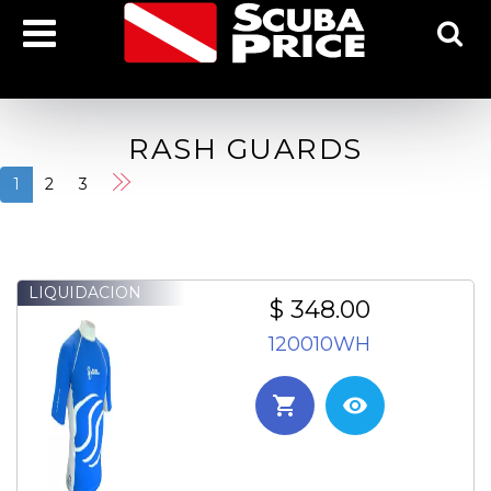
RASH GUARDS
1
2
3
LIQUIDACION
$ 348.00
120010WH