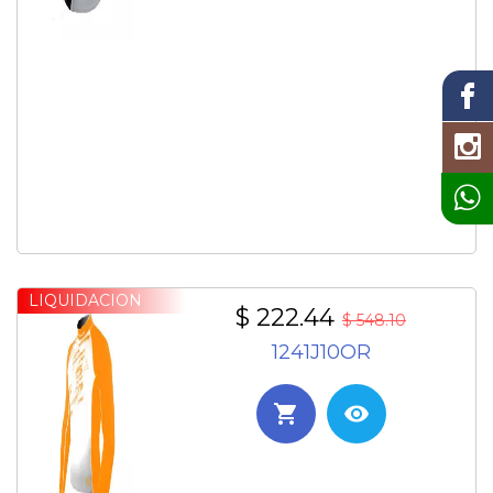
LIQUIDACION
$ 222.44
$ 548.10
1241J10OR