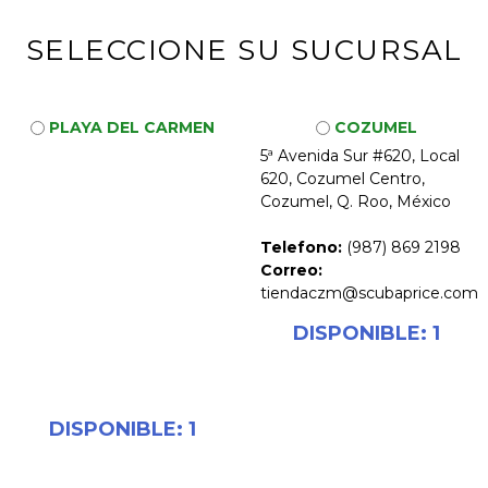
SELECCIONE SU SUCURSAL
PLAYA DEL CARMEN
COZUMEL
5ª Avenida Sur #620, Local
Av. Balamkanche, Lote 4,
620, Cozumel Centro,
MZ 30, Colonia Playacar
Cozumel, Q. Roo, México
Fase 2Solidaridad, Quintana
Roo, C.P. 77717. Plaza
Telefono:
(987) 869 2198
Hotel city Express
Correo:
tiendaczm@scubaprice.com
DISPONIBLE: 1
Telefono:
(984) 803 93 03
Correo:
tiendaplaya@scubaprice.com
DISPONIBLE: 1