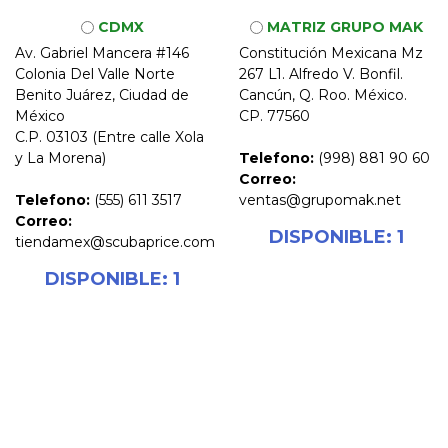
CDMX
MATRIZ GRUPO MAK
Av. Gabriel Mancera #146
Constitución Mexicana Mz
Colonia Del Valle Norte
267 L1. Alfredo V. Bonfil.
Benito Juárez, Ciudad de
Cancún, Q. Roo. México.
México
CP. 77560
C.P. 03103 (Entre calle Xola
y La Morena)
Telefono:
(998) 881 90 60
Correo:
Telefono:
(555) 611 3517
ventas@grupomak.net
Correo:
DISPONIBLE: 1
tiendamex@scubaprice.com
DISPONIBLE: 1