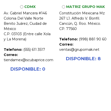
CDMX
MATRIZ GRUPO MAK
Av. Gabriel Mancera #146
Constitución Mexicana Mz
Colonia Del Valle Norte
267 L1. Alfredo V. Bonfil.
Benito Juárez, Ciudad de
Cancún, Q. Roo. México.
México
CP. 77560
C.P. 03103 (Entre calle Xola
y La Morena)
Telefono:
(998) 881 90 60
Correo:
Telefono:
(555) 611 3517
ventas@grupomak.net
Correo:
DISPONIBLE: 8
tiendamex@scubaprice.com
DISPONIBLE: 0