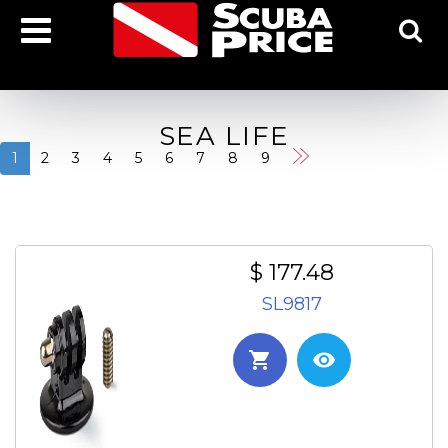
SEA LIFE
1
2
3
4
5
6
7
8
9
$ 177.48
SL9817