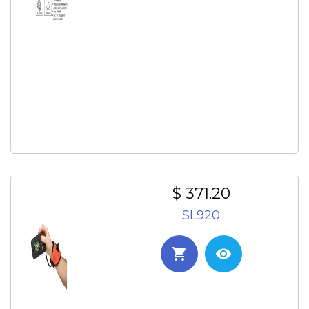
$ 371.20
SL920