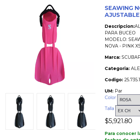
SEAWING 
AJUSTABLE
Descripcion:
A
PARA BUCEO
MODELO: SEA
NOVA - PINK X
Marca:
SCUBA
Categoria:
ALE
Codigo:
25.735.
UM:
Par
Color
Talla
$5,921.80
Para conocer l