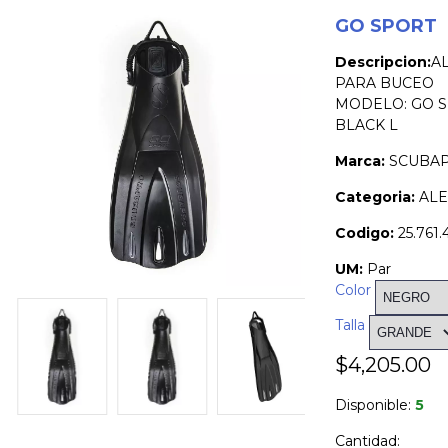
GO SPORT
Descripcion:
A
PARA BUCEO
MODELO: GO S
BLACK L
Marca:
SCUBA
Categoria:
ALE
Codigo:
25.761
UM:
Par
Color
Talla
$4,205.00
Disponible:
5
Cantidad: