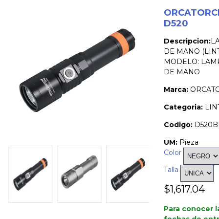
ORCATORC
D520
Descripcion:
L
DE MANO (LIN
MODELO: LAM
DE MANO
Marca:
ORCAT
Categoria:
LIN
Codigo:
D520B
UM:
Pieza
Color
Talla
$1,617.04
Para conocer l