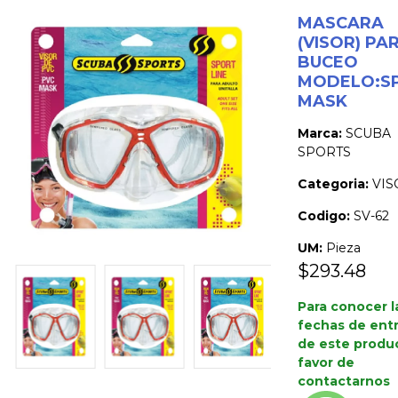
MASCARA
(VISOR) PA
BUCEO
MODELO:S
MASK
Marca:
SCUBA
SPORTS
Categoria:
VIS
Codigo:
SV-62
UM:
Pieza
$293.48
Para conocer l
fechas de ent
de este produ
favor de
contactarnos