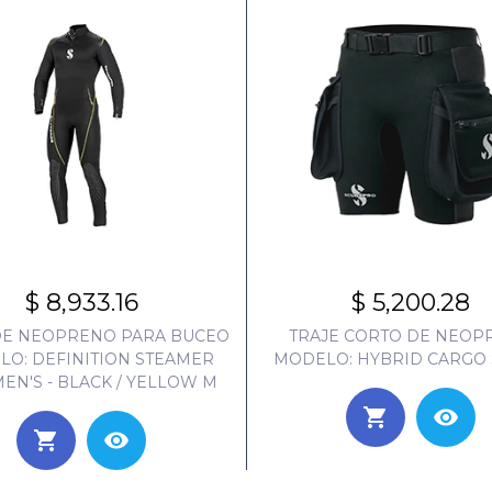
$ 8,933.16
$ 5,200.28
DE NEOPRENO PARA BUCEO
TRAJE CORTO DE NEOP
O: DEFINITION STEAMER
MODELO: HYBRID CARGO
EN'S - BLACK / YELLOW M