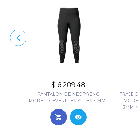
$ 6,209.48
RENO
PANTALON DE NEOPRENO
TRAJE 
SHORT
MODELO: EVERFLEX YULEX 3 MM -
MODEL
3MM M