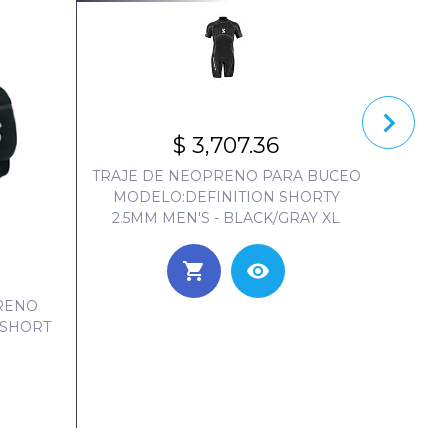
$ 3,707.36
TRAJE DE NEOPRENO PARA BUCEO
MODELO:DEFINITION SHORTY
2.5MM MEN'S - BLACK/GRAY XL
RENO
TR
 SHORT
BUCEA