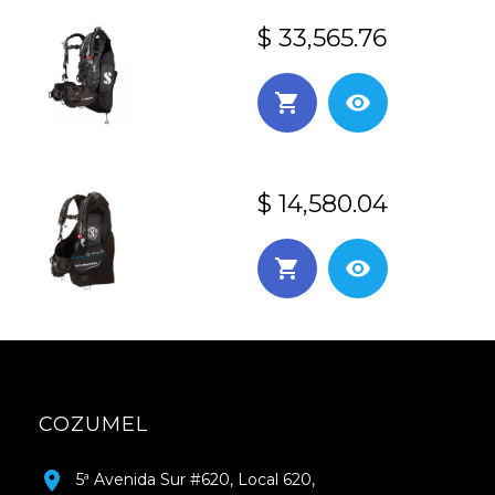
$ 33,565.76
$ 14,580.04
COZUMEL
5ª Avenida Sur #620, Local 620,