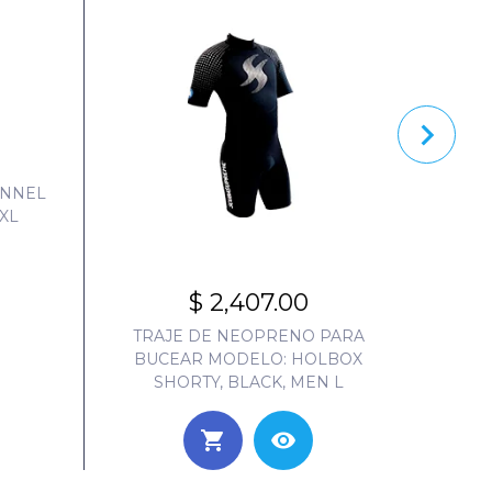
ANNEL
XL
$ 2,407.00
TRAJE DE NEOPRENO PARA
TRAJE
BUCEAR MODELO: HOLBOX
MO
SHORTY, BLACK, MEN L