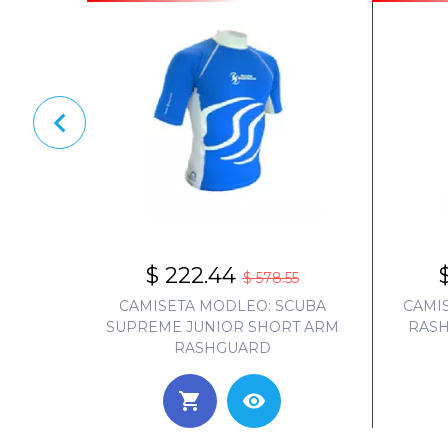
$ 222.44
$ 578.55
UBA
CAMISETA MODLEO: SCUBA
CAMI
 ARM
SUPREME JUNIOR SHORT ARM
RASH
RASHGUARD