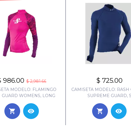
$ 986.00
$ 725.00
$ 2,981.66
SETA MODELO: FLAMINGO
CAMISETA MODELO: RASH
 GUARD WOMENS, LONG
SUPREME GUARD, 