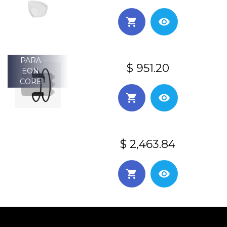
PARA
$ 951.20
EON
CORE
$ 2,463.84